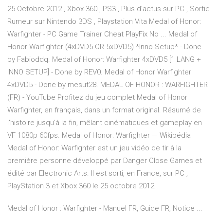
25 Octobre 2012 , Xbox 360 , PS3 , Plus d'actus sur PC , Sortie
Rumeur sur Nintendo 3DS , Playstation Vita Medal of Honor:
Warfighter - PC Game Trainer Cheat PlayFix No ... Medal of
Honor Warfighter (4xDVD5 OR 5xDVD5) *Inno Setup* - Done
by Fabioddq. Medal of Honor: Warfighter 4xDVD5 [1 LANG +
INNO SETUP] - Done by REV0. Medal of Honor Warfighter
4xDVD5 - Done by mesut28. MEDAL OF HONOR : WARFIGHTER
(FR) - YouTube Profitez du jeu complet Medal of Honor
Warfighter, en français, dans un format original. Résumé de
l'histoire jusqu'à la fin, mêlant cinématiques et gameplay en
VF 1080p 60fps. Medal of Honor: Warfighter — Wikipédia
Medal of Honor: Warfighter est un jeu vidéo de tir à la
première personne développé par Danger Close Games et
édité par Electronic Arts. Il est sorti, en France, sur PC ,
PlayStation 3 et Xbox 360 le 25 octobre 2012 .
Medal of Honor : Warfighter - Manuel FR, Guide FR, Notice ...