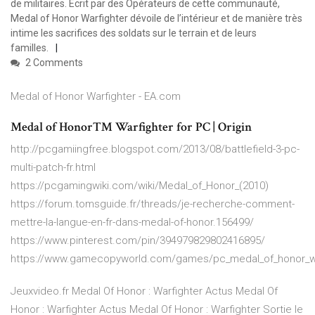
de militaires. Écrit par des Opérateurs de cette communauté,
Medal of Honor Warfighter dévoile de l’intérieur et de manière très
intime les sacrifices des soldats sur le terrain et de leurs
familles.
2 Comments
Medal of Honor Warfighter - EA.com
Medal of Honor™ Warfighter for PC | Origin
http://pcgamiingfree.blogspot.com/2013/08/battlefield-3-pc-
multi-patch-fr.html
https://pcgamingwiki.com/wiki/Medal_of_Honor_(2010)
https://forum.tomsguide.fr/threads/je-recherche-comment-
mettre-la-langue-en-fr-dans-medal-of-honor.156499/
https://www.pinterest.com/pin/394979829802416895/
https://www.gamecopyworld.com/games/pc_medal_of_honor_wa
Jeuxvideo.fr Medal Of Honor : Warfighter Actus Medal Of
Honor : Warfighter Actus Medal Of Honor : Warfighter Sortie le