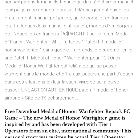
accueil patchs fr manuels fr sauvegardes télécharger manuel
jeux pc, jeux pc notices fr gratuit, téléchargement guide jeu
gratuitement, manuel pdf jeu pc, guide complet en français
jeu, Traduction-Jeux manuel d'utilisation, modes d'emploi jeux
pc., Notice jeu en français [PC]PATCH FR sur le forum Medal
of Honor : Warfighter - 24 ... Tu tapes " Patch FR medal of
honor warfighter " dans google. Tu prends le deuxième lien le
site Patch-fr Medal of Honor™ Warfighter pour PC | Origin
Medal of Honor Warfighter est relié à ce qui se passe
vraiment dans le monde et offre aux joueurs une part d'action
dans ces situations en leur laissant vivre ce qui a pu se
passer. UNE ACTION AUTHENTIQUE patch fr medal of honor
airbone » Site de Téléchargement ...
Free Download Medal of Honor: Warfighter Repack PC
Game – The new Medal of Honor Warfighter game is
inspired by and has been developed with Tier 1
Operators from an elite, international community This
personal story was written by actual Tier 1 Operator ...