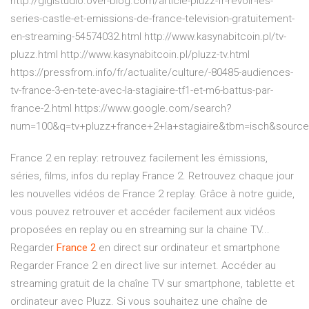
http://gigistudio.over-blog.com/article-pluzz-fr-revoir-les-
series-castle-et-emissions-de-france-television-gratuitement-
en-streaming-54574032.html http://www.kasynabitcoin.pl/tv-
pluzz.html http://www.kasynabitcoin.pl/pluzz-tv.html
https://pressfrom.info/fr/actualite/culture/-80485-audiences-
tv-france-3-en-tete-avec-la-stagiaire-tf1-et-m6-battus-par-
france-2.html https://www.google.com/search?
num=100&q=tv+pluzz+france+2+la+stagiaire&tbm=isch&sou
France 2 en replay: retrouvez facilement les émissions,
séries, films, infos du replay France 2. Retrouvez chaque jour
les nouvelles vidéos de France 2 replay. Grâce à notre guide,
vous pouvez retrouver et accéder facilement aux vidéos
proposées en replay ou en streaming sur la chaine TV...
Regarder
France
2
en direct sur ordinateur et smartphone
Regarder France 2 en direct live sur internet. Accéder au
streaming gratuit de la chaîne TV sur smartphone, tablette et
ordinateur avec Pluzz. Si vous souhaitez une chaîne de