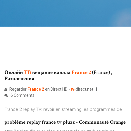
Онлайн
ТВ
вещание канала
France
2
(France) ,
Развлечения
Regarder
France
2
en Direct HD -
tv
-direct.net
6 Comments
France 2 replay TV: revoir en streaming les programmes de
problème replay france tv pluzz - Communauté Orange