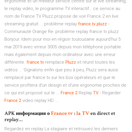
érgonomie et un meilleur service centré sur le live streaming,
le replay vidéo, le programme TV interactif… ce service au
nom de France TV Pluzz propose de voir France 2 en live
streaming gratuit ... problème replay
france
tv
pluzz
-
Communauté Orange Re: problème replay france tv pluzz
Bonjour. Idem pour moi en région toulousaine aujourd'hui 5
mai 2019 avec erreur 3005 depuis mon téléphone portable
mais également depuis mon ordinateur avec une erreur
différente.
france
.
tv
remplace
Pluzz
et réunit toutes les
vidéos ... Signalons enfin que peu à peu, Pluzz sera aussi
remplacé par france.tv sur les box opérateurs et que le
service profitera d'un design et d'une ergonomie proches de
ce qui est proposé sur le ...
France
2
Replay
TV
- Regarder
France
2
video replay HD ...
APK информация о
France
tv
:
la
TV
en direct et
replay…
Regardez en replay La stagiaire et retrouvez les derniers